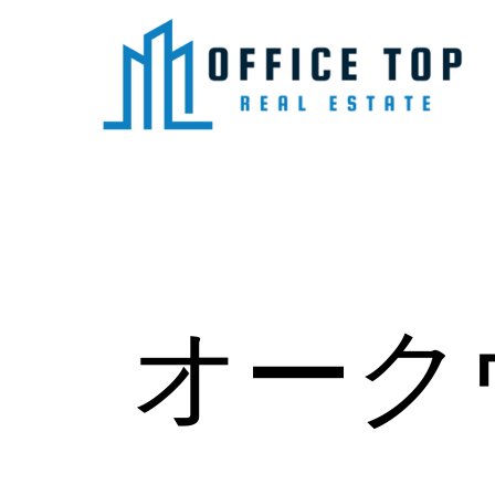
内
容
を
ス
キ
ッ
プ
オーク